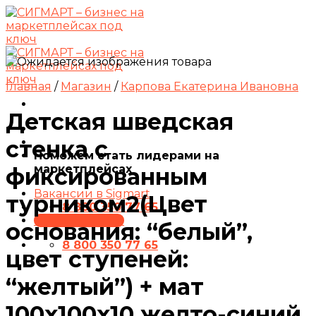
Skip
to
content
Главная
/
Магазин
/
Карпова Екатерина Ивановна
Детская шведская
стенка с
Поможем стать лидерами на
маркетплейсах
фиксированным
Вакансии в Sigmart
турником2(Цвет
8 800 350 77 65
ПРЕЗЕНТАЦИЯ
основания: “белый”,
8 800 350 77 65
цвет ступеней:
“желтый”) + мат
100х100х10 желто-синий