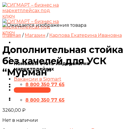
Skip
to
content
Главная
/
Магазин
/
Карпова Екатерина Ивановна
Дополнительная стойка
без качелей для УСК
Поможем стать лидерами на
маркетплейсах
“Мурман”
Вакансии в Sigmart
8 800 350 77 65
ПРЕЗЕНТАЦИЯ
8 800 350 77 65
3260,00
₽
Нет в наличии