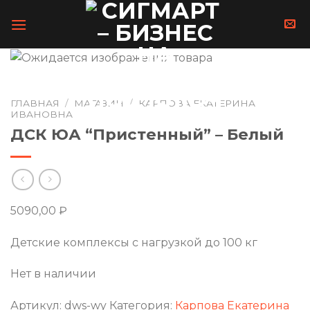
Skip
to
content
ГЛАВНАЯ
/
МАГАЗИН
/
КАРПОВА ЕКАТЕРИНА
ИВАНОВНА
ДСК ЮА “Пристенный” – Белый
5090,00
₽
Детские комплексы с нагрузкой до 100 кг
Нет в наличии
Артикул:
dws-wy
Категория:
Карпова Екатерина