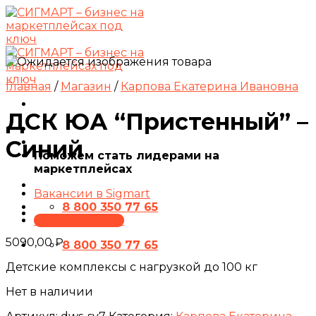
Skip
to
content
Главная
/
Магазин
/
Карпова Екатерина Ивановна
ДСК ЮА “Пристенный” –
Синий
Поможем стать лидерами на
маркетплейсах
Вакансии в Sigmart
8 800 350 77 65
ПРЕЗЕНТАЦИЯ
5090,00
₽
8 800 350 77 65
Детские комплексы с нагрузкой до 100 кг
Нет в наличии