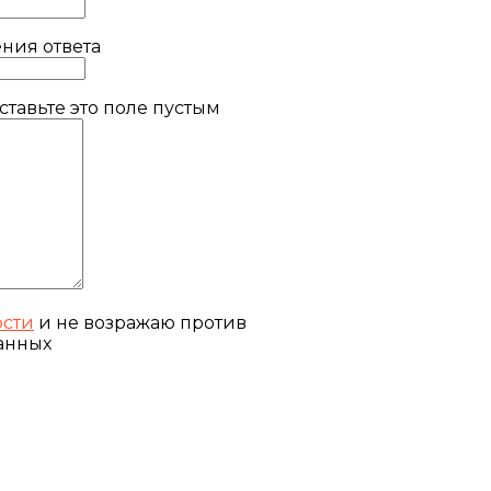
ния ответа
тавьте это поле пустым
ости
и не возражаю против
анных