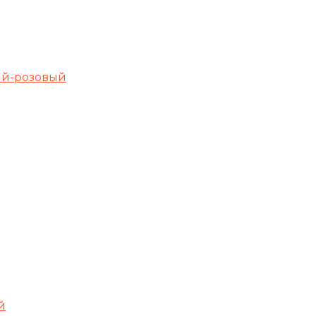
рый-розовый
й