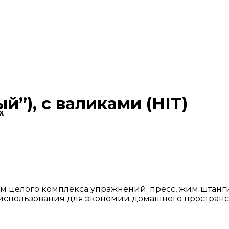
ый”), с валиками (HIT)
х
 целого комплекса упражнений: пресс, жим штанги,
использования для экономии домашнего пространств