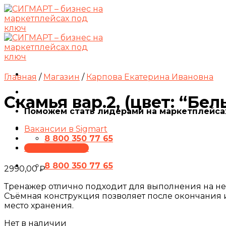
Skip
to
content
Главная
/
Магазин
/
Карпова Екатерина Ивановна
Скамья вар.2, (цвет: “Бел
Поможем стать лидерами на маркетплейса
Вакансии в Sigmart
8 800 350 77 65
ПРЕЗЕНТАЦИЯ
8 800 350 77 65
2990,00
₽
Тренажер отлично подходит для выполнения на нем
Съёмная конструкция позволяет после окончания 
место хранения.
Нет в наличии