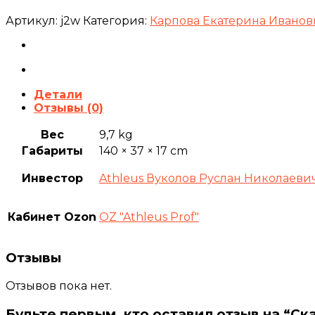
Артикул:
j2w
Категория:
Карпова Екатерина Иванов
Детали
Отзывы (0)
Вес
9,7 kg
Габариты
140 × 37 × 17 cm
Инвестор
Athleus Вуколов Руслан Николаеви
Кабинет Ozon
OZ "Athleus Prof"
Отзывы
Отзывов пока нет.
Будьте первым, кто оставил отзыв на “Скам