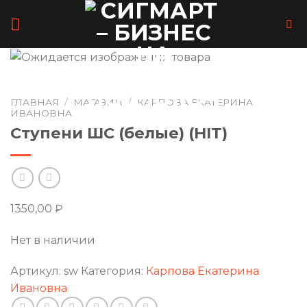
Skip
to
content
ГЛАВНАЯ
/
МАГАЗИН
/
КАРПОВА ЕКАТЕРИНА
ИВАНОВНА
Ступени ШС (белые) (HIT)
1350,00
₽
Нет в наличии
Артикул:
sw
Категория:
Карпова Екатерина
Ивановна