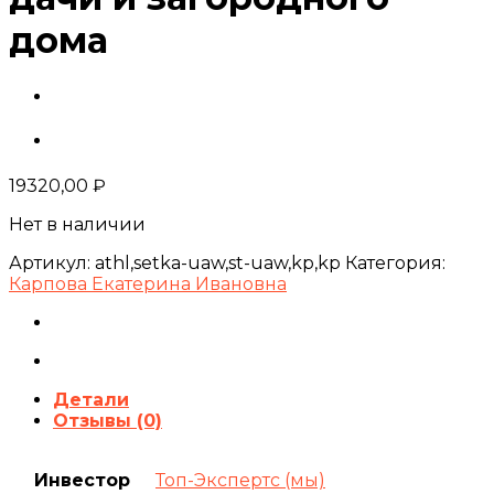
дома
19320,00
₽
Нет в наличии
Артикул:
athl,setka-uaw,st-uaw,kp,kp
Категория:
Карпова Екатерина Ивановна
Детали
Отзывы (0)
Инвестор
Топ-Экспертс (мы)