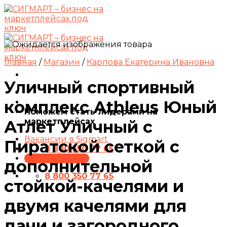
Skip
to
content
Главная
/
Магазин
/
Карпова Екатерина Ивановна
Уличный спортивный
комплекс Athleus Юный
Поможем стать лидерами на
маркетплейсах
Атлет Уличный с
Вакансии в Sigmart
Пиратской сеткой с
8 800 350 77 65
ПРЕЗЕНТАЦИЯ
дополнительной
8 800 350 77 65
стойкой-качелями и
двумя качелями для
дачи и загородного