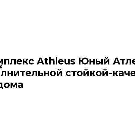
плекс Athleus Юный Атл
х
олнительной стойкой-кач
 дома