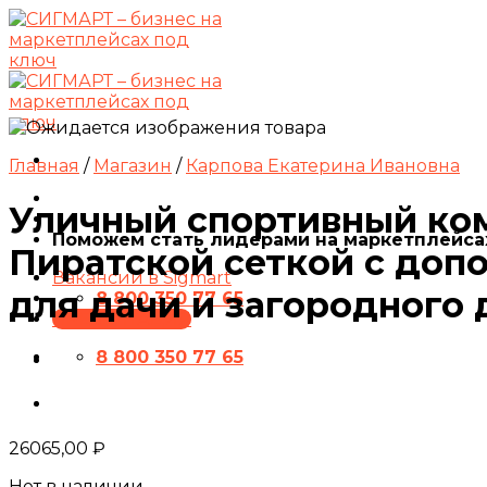
Skip
to
content
Главная
/
Магазин
/
Карпова Екатерина Ивановна
Уличный спортивный ком
Поможем стать лидерами на маркетплейса
Пиратской сеткой с доп
Вакансии в Sigmart
для дачи и загородного
8 800 350 77 65
ПРЕЗЕНТАЦИЯ
8 800 350 77 65
26065,00
₽
Нет в наличии