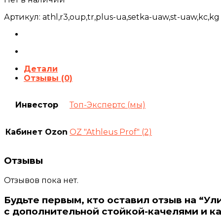
Артикул:
athl,r3,oup,tr,plus-ua,setka-uaw,st-uaw,kc,kg
Детали
Отзывы (0)
Инвестор
Топ-Экспертс (мы)
Кабинет Ozon
OZ "Athleus Prof" (2)
Отзывы
Отзывов пока нет.
Будьте первым, кто оставил отзыв на “У
с дополнительной стойкой-качелями и ка