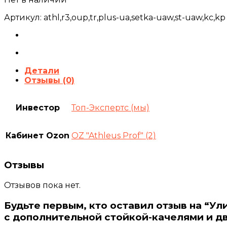
Артикул:
athl,r3,oup,tr,plus-ua,setka-uaw,st-uaw,kc,kp
Детали
Отзывы (0)
Инвестор
Топ-Экспертс (мы)
Кабинет Ozon
OZ "Athleus Prof" (2)
Отзывы
Отзывов пока нет.
Будьте первым, кто оставил отзыв на “У
с дополнительной стойкой-качелями и дв