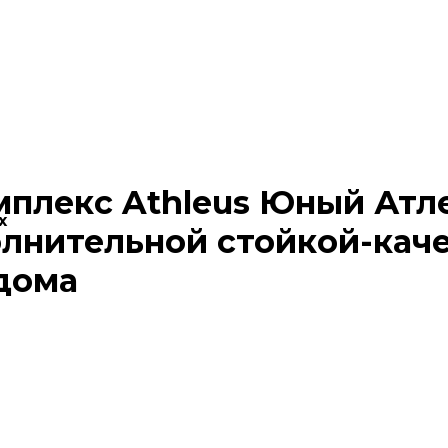
плекс Athleus Юный Атл
х
олнительной стойкой-кач
 дома