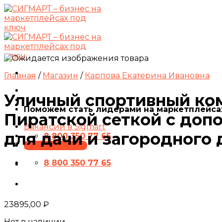
Skip
to
content
Главная
/
Магазин
/
Карпова Екатерина Ивановна
Уличный спортивный ком
Поможем стать лидерами на маркетплейса
Пиратской сеткой с доп
Вакансии в Sigmart
для дачи и загородного
8 800 350 77 65
ПРЕЗЕНТАЦИЯ
8 800 350 77 65
23895,00
₽
Нет в наличии