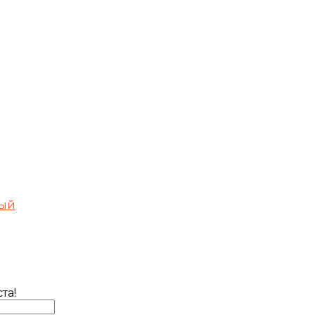
рый
та!