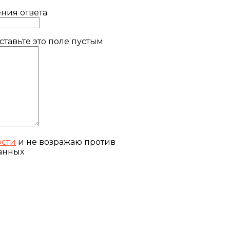
ния ответа
тавьте это поле пустым
ости
и не возражаю против
анных