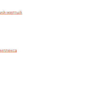
иний-желтый
омплекса