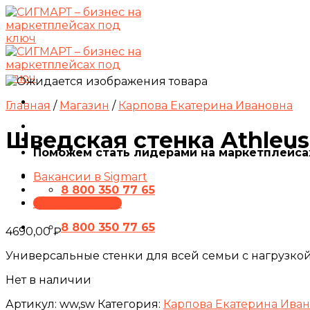
Skip
to
content
Главная
/
Магазин
/
Карпова Екатерина Ивановна
Шведская стенка Athleus 
Поможем стать лидерами на маркетплейса
Вакансии в Sigmart
8 800 350 77 65
ПРЕЗЕНТАЦИЯ
8 800 350 77 65
4690,00
₽
Универсальные стенки для всей семьи с нагрузкой
Нет в наличии
Артикул:
ww,sw
Категория:
Карпова Екатерина Ива