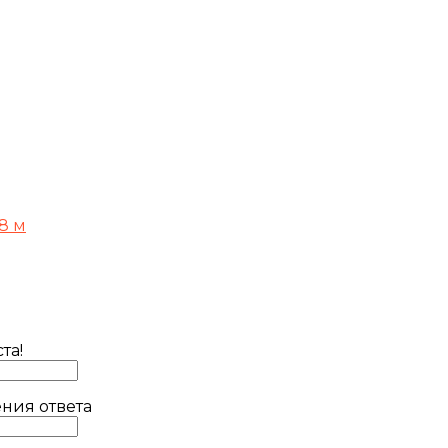
8 м
та!
ния ответа