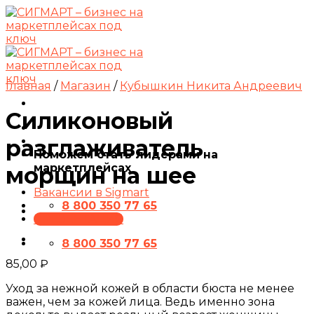
Skip
to
content
Главная
/
Магазин
/
Кубышкин Никита Андреевич
Силиконовый
разглаживатель
Поможем стать лидерами на
маркетплейсах
морщин на шее
Вакансии в Sigmart
8 800 350 77 65
ПРЕЗЕНТАЦИЯ
8 800 350 77 65
85,00
₽
Уход за нежной кожей в области бюста не менее
важен, чем за кожей лица. Ведь именно зона