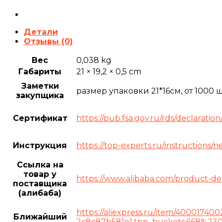
Детали
Отзывы (0)
Вес
0,038 kg
Габариты
21 × 19,2 × 0,5 cm
Заметки
размер упаковки 21*16см, от 1000 
закупщика
Сертификат
https://pub.fsa.gov.ru/rds/declarat
Инструкция
https://top-experts.ru/instructions/
Ссылка на
товар у
https://www.alibaba.com/product-de
поставщика
(алибаба)
https://aliexpress.ru/item/400017
Ближайший
2c8c87b581e1,tpp_buckets:668%