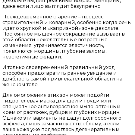
декольте выдает реальный возраст женщины,
даже если лицо выглядит безупречно.
Преждевременное старение – процесс
стремительный и коварный, особенно когда речь
идет о хрупкой и «капризной» зоне декольте.
Постоянное мышечное сокращение вызывает в
этой области нежелательные возрастные
изменения: утрачивается эластичность,
появляются морщины, глубокие заломы,
неэстетичные складки.
И только своевременный правильный уход
способен предотвратить раннее увядание и
дряблость самой привлекательной области на
женском теле.
Для омоложения этих зон может подойти
гидрогелевая маска для шеи и груди или
специальное антивозрастное мыло, аптечный
крем от растяжек, рубцов и глубоких морщин.
Однако эти варианты не дадут долгосрочного
эффекта, лишь замаскируют проблему, а если
ваша кожа уже подверглась дегенеративным