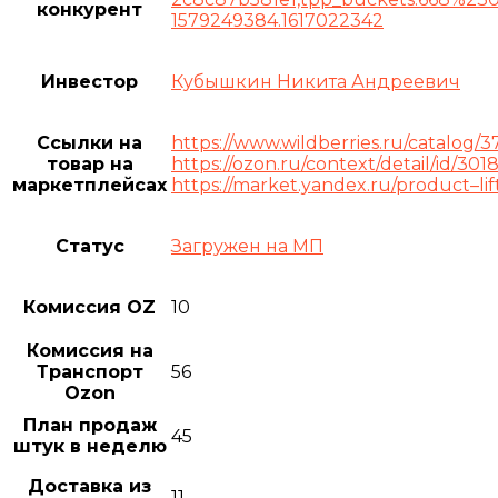
конкурент
1579249384.1617022342
Инвестор
Кубышкин Никита Андреевич
Ссылки на
https://www.wildberries.ru/catalog/
товар на
https://ozon.ru/context/detail/id/30
маркетплейсах
https://market.yandex.ru/product–l
Статус
Загружен на МП
Комиссия OZ
10
Комиссия на
Транспорт
56
Ozon
План продаж
45
штук в неделю
Доставка из
11