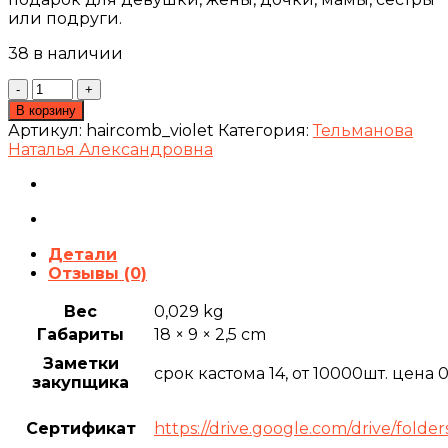
или подруги.
38 в наличии
Количество
товара
В корзину
Расческа
Артикул:
haircomb_violet
Категория:
Тельманова
для
Наталья Александровна
волос
фиолетовая
Детали
Отзывы (0)
Вес
0,029 kg
Габариты
18 × 9 × 2,5 cm
Заметки
срок кастома 14, от 10000шт. цена 
закупщика
Сертификат
https://drive.google.com/drive/f