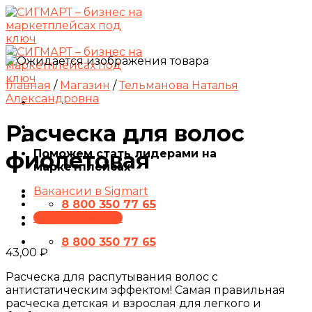
Skip
to
content
Главная
/
Магазин
/
Тельманова Наталья
Александровна
Расческа для волос
Поможем стать лидерами на
фиолетовая
маркетплейсах
Вакансии в Sigmart
8 800 350 77 65
ПРЕЗЕНТАЦИЯ
8 800 350 77 65
43,00
₽
Расческа для распутывания волос с
антистатическим эффектом! Самая правильная
расческа детская и взрослая для легкого и