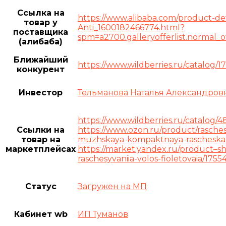
Ссылка на
https://www.alibaba.com/product-det
товар у
Anti_1600182466774.html?
поставщика
spm=a2700.galleryofferlist.normal_
(алибаба)
Ближайший
https://www.wildberries.ru/catalog/1
конкурент
Инвестор
Тельманова Наталья Александров
https://www.wildberries.ru/catalog/4
Ссылки на
https://www.ozon.ru/product/rasche
товар на
muzhskaya-kompaktnaya-rascheska-
маркетплейсах
https://market.yandex.ru/product–s
raschesyvaniia-volos-fioletovaia/17
Статус
Загружен на МП
Кабинет wb
ИП Туманов