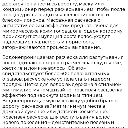
достаточно нанести сыворотку, маску или
кондиционер перед расчесыванием, чтобы после
процедуры насладиться шелковистостью и
блеском локонов. Массажная расческа с
антистатическим эффектом предназначена для
микромассажа кожи головы, благодаря которому
происходит стимуляция роста волос, уходят
надоевшие пушистость и пористость,
затормаживаются процессы выпадения.
Водонепроницаемая расческа для распутывания
волос одинаково хорошо расчесывает кудрявые,
жесткие и ломкие волосы. Об этом
свидетельствуют более 500 положительных
отзывов, расческа уже успела стать лидером
продаж. Щетка для волос выдержана в стильном
минималистичном дизайне, красивая расцветка
эффектно подчеркнута модным глянцем.
Водонепроницаемую массажку удобно брать в
дорогу: расческа займет минимум места в
дамской сумочке или детской косметичке.
Красивая расческа для распутывания волос
нового поколения – действительно полезный
подарок для девушки, жены, дочки, мамы, сестры