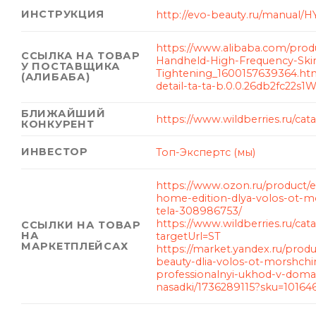
ИНСТРУКЦИЯ
http://evo-beauty.ru/manual/
https://www.alibaba.com/produ
ССЫЛКА НА ТОВАР
Handheld-High-Frequency-Ski
У ПОСТАВЩИКА
Tightening_1600157639364.ht
(АЛИБАБА)
detail-ta-ta-b.0.0.26db2fc22s1
БЛИЖАЙШИЙ
https://www.wildberries.ru/cat
КОНКУРЕНТ
ИНВЕСТОР
Топ-Экспертс (мы)
https://www.ozon.ru/product/e
home-edition-dlya-volos-ot-mor
tela-308986753/
https://www.wildberries.ru/cat
ССЫЛКИ НА ТОВАР
НА
targetUrl=ST
МАРКЕТПЛЕЙСАХ
https://market.yandex.ru/prod
beauty-dlia-volos-ot-morshchin-d
professionalnyi-ukhod-v-domas
nasadki/1736289115?sku=1016