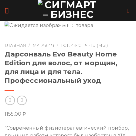
Skip
to
content
ГЛАВНАЯ
/
МАГАЗИН
/
ТОП-ЭКСПЕРТС (МЫ)
Дарсонваль Evo Beauty Home
Edition для волос, от морщин,
для лица и для тела.
Профессиональный уход
1155,00
₽
“Современный физиотерапевтический прибор,
принцип работы которого был изобретен в XIX