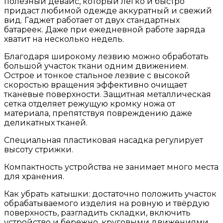
полезный девайс, который легко и быстро
придаст любимой одежде аккуратный и свежий
вид. Гаджет работает от двух стандартных
батареек. Даже при ежедневной работе заряда
хватит на несколько недель.
Благодаря широкому лезвию можно обработать
большой участок ткани одним движением.
Острое и тонкое стальное лезвие с высокой
скоростью вращения эффективно очищает
тканевые поверхности. Защитная металлическая
сетка отделяет режущую кромку ножа от
материала, препятствуя повреждению даже
деликатных тканей.
Специальная пластиковая насадка регулирует
высоту стрижки.
Компактность устройства не занимает много места
для хранения.
Как убрать катышки: достаточно положить участок
обрабатываемого изделия на ровную и твёрдую
поверхность, разгладить складки, включить
устройство и бережно, круговыми движениями