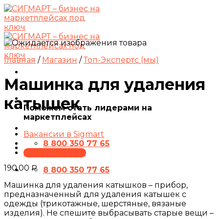
Skip
to
content
Главная
/
Магазин
/
Топ-Экспертс (мы)
Машинка для удаления
катышек
Поможем стать лидерами на
маркетплейсах
Вакансии в Sigmart
8 800 350 77 65
ПРЕЗЕНТАЦИЯ
190,00
₽
8 800 350 77 65
Машинка для удаления катышков – прибор,
предназначенный для удаления катышек с
одежды (трикотажные, шерстяные, вязаные
изделия). Не спешите выбрасывать старые вещи –