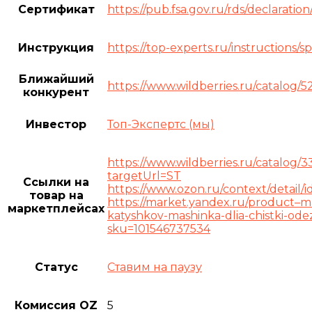
Сертификат
https://pub.fsa.gov.ru/rds/declarat
Инструкция
https://top-experts.ru/instructions/s
Ближайший
https://www.wildberries.ru/catalog/5
конкурент
Инвестор
Топ-Экспертс (мы)
https://www.wildberries.ru/catalog/3
targetUrl=ST
Ссылки на
https://www.ozon.ru/context/detail/
товар на
https://market.yandex.ru/product–ma
маркетплейсах
katyshkov-mashinka-dlia-chistki-od
sku=101546737534
Статус
Ставим на паузу
Комиссия OZ
5