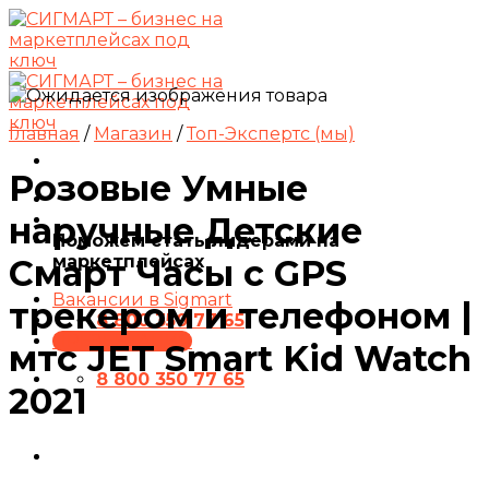
Skip
to
content
Главная
/
Магазин
/
Топ-Экспертс (мы)
Розовые Умные
наручные Детские
Поможем стать лидерами на
маркетплейсах
Смарт Часы с GPS
Вакансии в Sigmart
трекером и телефоном |
8 800 350 77 65
ПРЕЗЕНТАЦИЯ
мтс JET Smart Kid Watch
8 800 350 77 65
2021