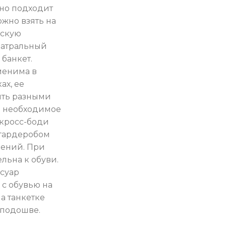
чно подходит
ожно взять на
ескую
театральный
 банкет.
менима в
ах, ее
ить разными
е необходимое
 кросс-боди
 гардеробом
лений. При
льна к обуви.
суар
 с обувью на
на танкетке
 подошве.