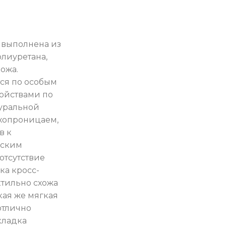
 выполнена из
лиуретана,
ожа.
ся по особым
войствами по
туральной
ухопроницаем,
в к
еским
отсутствие
ка кросс-
ктильно схожа
кая же мягкая
отлично
кладка