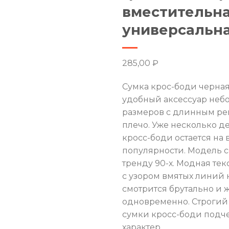
вместительна
универсальн
285,00
₽
Сумка крос-боди черная
удобный аксессуар неб
размеров с длинным р
плечо. Уже несколько д
кросс-боди остается на
популярности. Модель с
тренду 90-х. Модная тек
с узором вмятых линий 
смотрится брутально и 
одновременно. Строгий
сумки кросс-боди подч
характер.