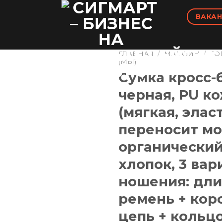
ВАКАН
ГЛАВНАЯ
/
МАГАЗИН
/
ТО
(МЫ)
Сумка кросс-
черная, PU к
(мягкая, элас
переносит мо
органически
хлопок, 3 вар
ношения: дл
ремень + кор
цепь + кольцо