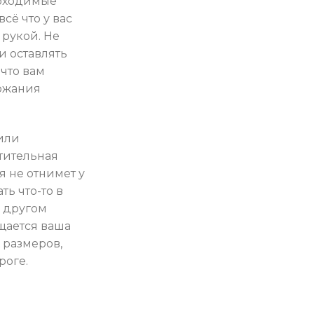
обходимые
сё что у вас
 рукой. Не
и оставлять
 что вам
ржания
 или
тительная
я не отнимет у
ть что-то в
м другом
ещается ваша
 размеров,
роге.