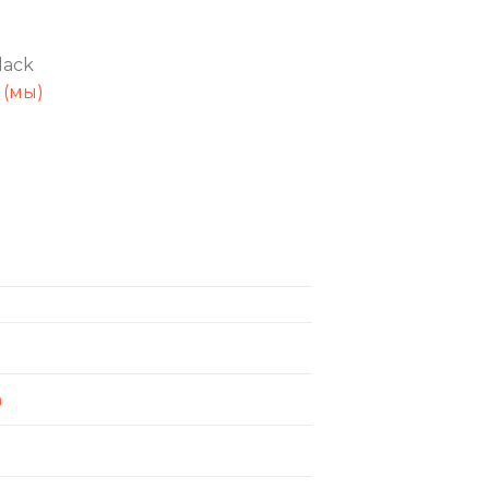
lack
 (мы)
n