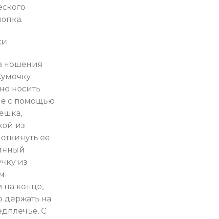
еского
лопка.
ки
та ношения
Сумочку
но носить
че с помощью
ешка,
кой из
откинуть ее
линный
чку из
ым
 на конце,
о держать на
едплечье. С