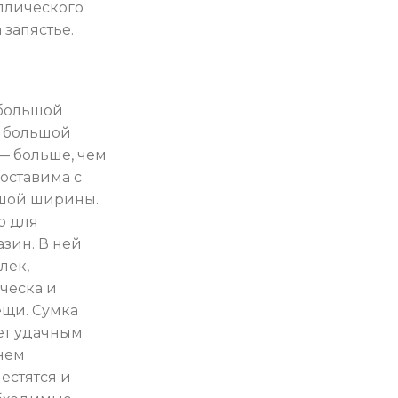
ллического
 запястье.
ебольшой
я большой
— больше, чем
поставима с
шой ширины.
р для
азин. В ней
лек,
сческа и
щи. Сумка
ет удачным
нем
естятся и