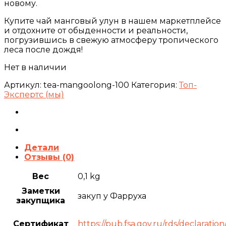
новому.
Купите чай манговый улун в нашем маркетплейсе
и отдохните от обыденности и реальности,
погрузившись в свежую атмосферу тропического
леса после дождя!
Нет в наличии
Артикул:
tea-mangoolong-100
Категория:
Топ-
Экспертс (мы)
Детали
Отзывы (0)
Вес
0,1 kg
Заметки
закуп у Фарруха
закупщика
Сертификат
https://pub.fsa.gov.ru/rds/declarat