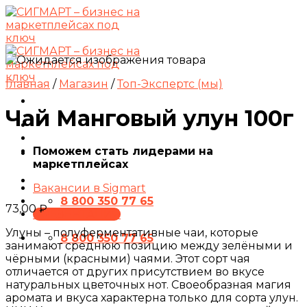
Skip
to
content
Главная
/
Магазин
/
Топ-Экспертс (мы)
Чай Манговый улун 100г
Поможем стать лидерами на
маркетплейсах
Вакансии в Sigmart
8 800 350 77 65
73,00
₽
ПРЕЗЕНТАЦИЯ
Улуны – полуферментативные чаи, которые
8 800 350 77 65
занимают среднюю позицию между зелёными и
чёрными (красными) чаями. Этот сорт чая
отличается от других присутствием во вкусе
натуральных цветочных нот. Своеобразная магия
аромата и вкуса характерна только для сорта улун.