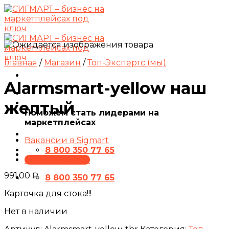
Skip
to
content
Главная
/
Магазин
/
Топ-Экспертс (мы)
Alarmsmart-yellow наш
желтый
Поможем стать лидерами на
маркетплейсах
Вакансии в Sigmart
8 800 350 77 65
ПРЕЗЕНТАЦИЯ
991,00
₽
8 800 350 77 65
Карточка для стока!!!
Нет в наличии