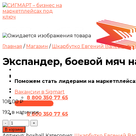
Skip
to
content
Главная
/
Магазин
/
Шкарбутко Евгений Валерьеви
Экспандер, боевой мяч н
Поможем стать лидерами на маркетплейса
Вакансии в Sigmart
8 800 350 77 65
108,00
₽
ПРЕЗЕНТАЦИЯ
192 в наличии
8 800 350 77 65
Количество
товара
В корзину
Экспандер,
Артикул:
boxball
Категория:
Шкарбутко Евгений Ва