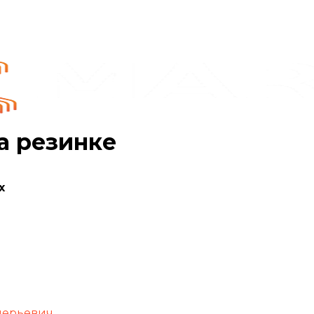
ч
а резинке
х
лерьевич