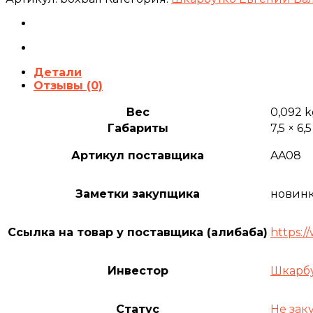
боевой
мяч
на
резинке
Детали
Отзывы (0)
Вес
0,092 
Габариты
7,5 × 6,
Артикул поставщика
AA08
Заметки закупщика
новинк
Ссылка на товар у поставщика (алибаба)
https:/
Инвестор
Шкарбу
Статус
Не зак