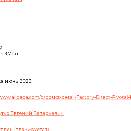
kg
5 × 9,7 cm
а июнь 2023
/www.alibaba.com/product-detail/Factory-Direct-Pivota
тко Евгений Валерьевич
уплен (планируется)