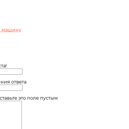
в машину
та!
ния ответа
тавьте это поле пустым