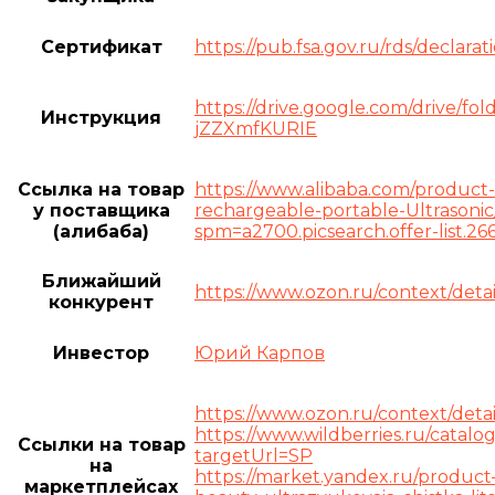
Сертификат
https://pub.fsa.gov.ru/rds/decla
https://drive.google.com/drive
Инструкция
jZZXmfKURIE
Ссылка на товар
https://www.alibaba.com/product
у поставщика
rechargeable-portable-Ultrasoni
(алибаба)
spm=a2700.picsearch.offer-list.
Ближайший
https://www.ozon.ru/context/detail
конкурент
Инвестор
Юрий Карпов
https://www.ozon.ru/context/detail
https://www.wildberries.ru/catalo
Ссылки на товар
targetUrl=SP
на
https://market.yandex.ru/product–a
маркетплейсах