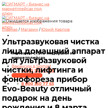
Skip
to
content
Главная
/
Магазин
/
Юрий Карпов
Ультразвуковая чистка
лица домашний аппарат
Поможем стать лидерами на
маркетплейсах
для ультразвуковой
Вакансии в Sigmart
чистки, лифтинга и
8 800 350 77 65
ПРЕЗЕНТАЦИЯ
фонофореза прибор
8 800 350 77 65
Evo-Beauty отличный
подарок на день
рождения и 8 марта