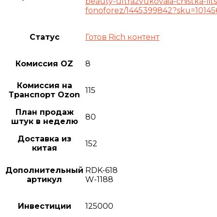
beauty-ultrazvukovaia-chistka-lits
fonoforez/1445399842?sku=1014
Статус
Готов Rich контент
Комиссия OZ
8
Комиссия на
115
Транспорт Ozon
План продаж
80
штук в неделю
Доставка из
152
китая
Дополнительный
RDK-618
артикул
W-1188
Инвестиции
125000