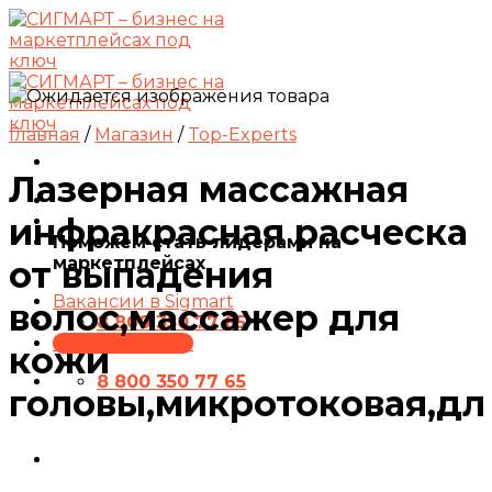
Skip
to
content
Главная
/
Магазин
/
Top-Experts
Лазерная массажная
инфракрасная расческа
Поможем стать лидерами на
маркетплейсах
от выпадения
Вакансии в Sigmart
волос,массажер для
8 800 350 77 65
ПРЕЗЕНТАЦИЯ
кожи
8 800 350 77 65
головы,микротоковая,дл