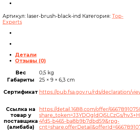
Артикул:
laser-brush-black-ind
Категория:
Top-
Experts
Детали
Отзывы (0)
Вес
0,5 kg
Габариты
25 × 9 × 6,3 cm
Сертификат
https://pub.fsa.gov.ru/rds/declaration/
Ссылка на
https://detail.1688.com/offer/666789107
товар у
share_token=J3YDQgldQi5LCzGs/hv3
поставщика
4fd5-b465-ba8b9b7dbd59&rpg-
(алибаба)
cnt=share.offerDetail&offerId=66678