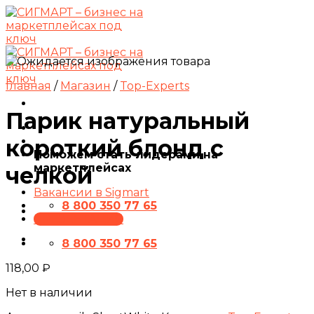
Skip
to
content
Главная
/
Магазин
/
Top-Experts
Парик натуральный
короткий блонд с
Поможем стать лидерами на
маркетплейсах
челкой
Вакансии в Sigmart
8 800 350 77 65
ПРЕЗЕНТАЦИЯ
8 800 350 77 65
118,00
₽
Нет в наличии