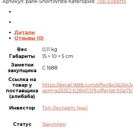
Артикул:
parik-ShortWhite
Категория:
Top-Experts
Детали
Отзывы (0)
Вес
0,11 kg
Габариты
15 × 10 × 5 cm
Заметки
С 1688
закупщика
Ссылка на
товар у
https://detail.1688.com/offer/6436264
поставщика
spm=a26352.b28411319.offerlist.9.5e
(алибаба)
Инвестор
Топ-Экспертс (мы)
Статус
Закуплен