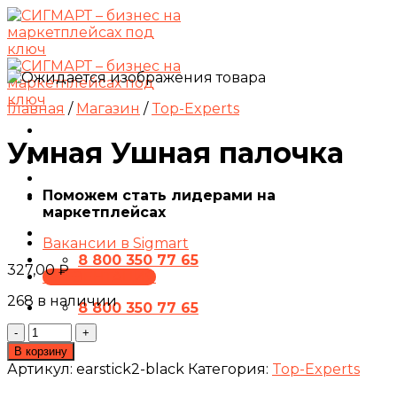
Skip
to
content
Главная
/
Магазин
/
Top-Experts
Умная Ушная палочка
Поможем стать лидерами на
маркетплейсах
Вакансии в Sigmart
8 800 350 77 65
327,00
₽
ПРЕЗЕНТАЦИЯ
268 в наличии
8 800 350 77 65
Количество
товара
В корзину
Умная
Артикул:
earstick2-black
Категория:
Top-Experts
Ушная