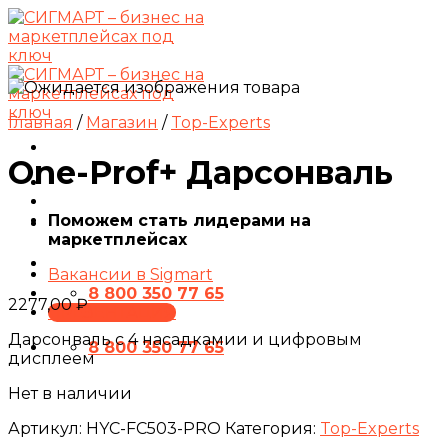
Skip
to
content
Главная
/
Магазин
/
Top-Experts
One-Prof+ Дарсонваль
Поможем стать лидерами на
маркетплейсах
Вакансии в Sigmart
8 800 350 77 65
2277,00
₽
ПРЕЗЕНТАЦИЯ
Дарсонваль с 4 насадкамии и цифровым
8 800 350 77 65
дисплеем
Нет в наличии
Артикул:
HYC-FC503-PRO
Категория:
Top-Experts