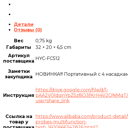
Детали
Отзывы (0)
Вес
0,75 kg
Габариты
32 × 20 × 6,5 cm
Артикул
HYC-FC512
поставщика
Заметки
НОВИНКА!!! Портативный с 4 насадка
закупщика
https://drive.google.com/file/d/1-
Инструкция
pAA2V0ldqnYpZ5z8OJifKrH4V2QNMqT/
usp=share_link
Ссылка на
https://www.alibaba.com/product-detail/5
товар у
probes-multifunction-
поставщика
high_1600666342826.html?