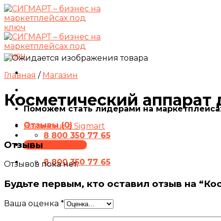
Skip
to
content
Главная
/
Магазин
Косметический аппарат 
Поможем стать лидерами на маркетплейса
Отзывы (0)
Вакансии в Sigmart
8 800 350 77 65
Отзывы
ПРЕЗЕНТАЦИЯ
8 800 350 77 65
Отзывов пока нет.
Будьте первым, кто оставил отзыв на “К
Ваша оценка
*