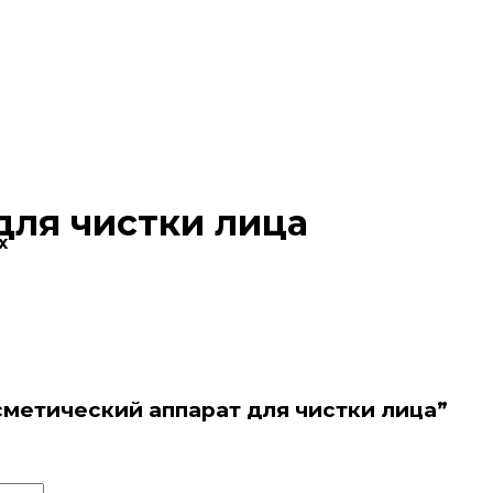
для чистки лица
х
осметический аппарат для чистки лица”