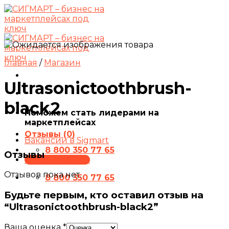
Skip
to
content
Главная
/
Магазин
Ultrasonictoothbrush-
black2
Поможем стать лидерами на
маркетплейсах
Отзывы (0)
Вакансии в Sigmart
8 800 350 77 65
Отзывы
ПРЕЗЕНТАЦИЯ
Отзывов пока нет.
8 800 350 77 65
Будьте первым, кто оставил отзыв на
“Ultrasonictoothbrush-black2”
Ваша оценка
*