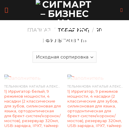
Skip
to
content
ГЛАВНАЯ
/
ТОВАР MOQ
/
10
ФИЛЬТРОВАТЬ
НЕТ В НАЛИЧИИ
НЕТ В НАЛИЧИИ
ТЕЛЬМАНОВА НАТАЛЬЯ АЛЕКСАНДРОВНА
ТЕЛЬМАНОВА НАТАЛЬЯ АЛЕКСАНДРОВНА
1) Ирригатор белый, 9
1) Ирригатор, 9 режимов
режимов мощности, 4
мощности, 4 насадки (2
насадки (2 классические
классические для зубов,
для зубов, силиконовая для
силиконовая для языка,
языка, ортодонтическая
ортодонтическая для
для брект-систем/коронок/
брект-систем/коронок/
мостов), резервуар 320мл,
мостов), резервуар 320мл,
USB-зарядка, IPX7, таймер
USB-зарядка, IPX7, таймер