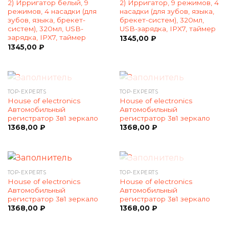
2) Ирригатор белый, 9
2) Ирригатор, 9 режимов, 4
режимов, 4 насадки (для
насадки (для зубов, языка,
зубов, языка, брекет-
брекет-систем), 320мл,
систем), 320мл, USB-
USB-зарядка, IPX7, таймер
зарядка, IPX7, таймер
1345,00
₽
1345,00
₽
НЕТ В НАЛИЧИИ
НЕТ В НАЛИЧИИ
TOP-EXPERTS
TOP-EXPERTS
House of electronics
House of electronics
Автомобильный
Автомобильный
регистратор 3в1 зеркало
регистратор 3в1 зеркало
1368,00
₽
1368,00
₽
НЕТ В НАЛИЧИИ
TOP-EXPERTS
TOP-EXPERTS
House of electronics
House of electronics
Автомобильный
Автомобильный
регистратор 3в1 зеркало
регистратор 3в1 зеркало
1368,00
₽
1368,00
₽