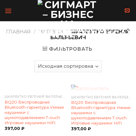
Skip
to
content
ГЛАВНАЯ
/
МАГАЗИН
/
ШКАРБУТКО ЕВГЕНИЙ
ВАЛЕРЬЕВИЧ
ФИЛЬТРОВАТЬ
НЕТ В НАЛИЧИИ
ШКАРБУТКО ЕВГЕНИЙ ВАЛЕРЬЕВИЧ
ШКАРБУТКО ЕВГЕНИЙ ВАЛЕРЬЕВИЧ
BQ20 Беспроводная
BQ20 Беспроводная
Bluetooth-гарнитура Умные
Bluetooth-гарнитура Умные
наушники с
наушники с
шумоподавлением T-ouch
шумоподавлением T-ouch
Игровые наушники HiFi
Игровые наушники HiFi
397,00
₽
397,00
₽