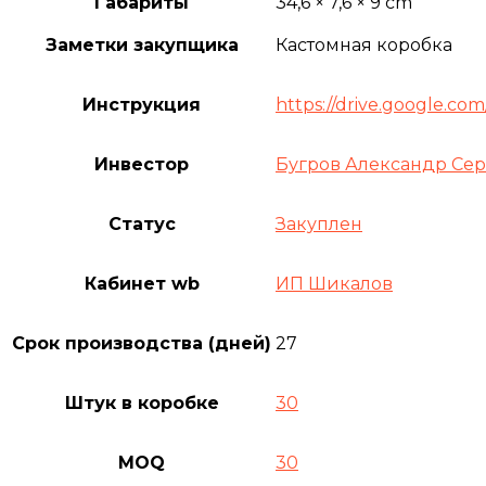
Ручной
Габариты
34,6 × 7,6 × 9 cm
пылесос
LAPRIME
Заметки закупщика
Кастомная коробка
Инструкция
https://drive.google.c
Инвестор
Бугров Александр Се
Статус
Закуплен
Кабинет wb
ИП Шикалов
Срок производства (дней)
27
Штук в коробке
30
MOQ
30