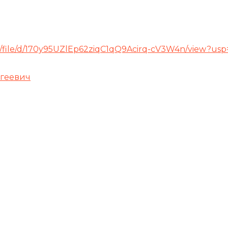
om/file/d/170y95UZlEp62ziqC1qQ9Acirq-cV3W4n/view?usp
ргеевич