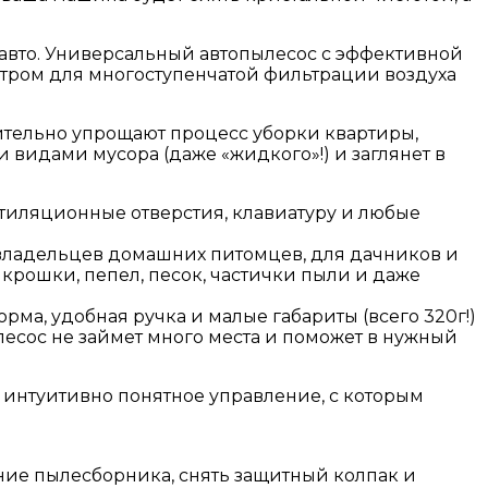
авто. Универсальный автопылесос с эффективной
ром для многоступенчатой фильтрации воздуха
ительно упрощают процесс уборки квартиры,
видами мусора (даже «жидкого»!) и заглянет в
нтиляционные отверстия, клавиатуру и любые
, владельцев домашних питомцев, для дачников и
крошки, пепел, песок, частички пыли и даже
рма, удобная ручка и малые габариты (всего 320г!)
есос не займет много места и поможет в нужный
 интуитивно понятное управление, с которым
ние пылесборника, снять защитный колпак и