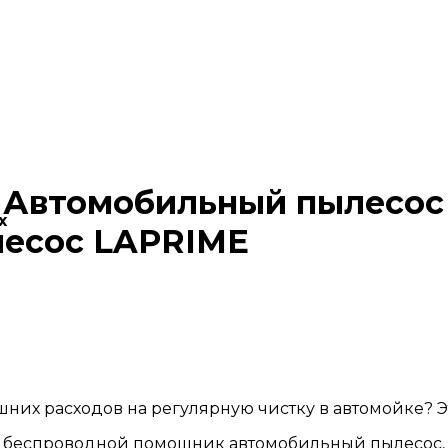
 Автомобильный пылесос 
х
лесос LAPRIME
них расходов на регулярную чистку в автомойке? Э
й беспроводной помощник автомобильный пылесос, в