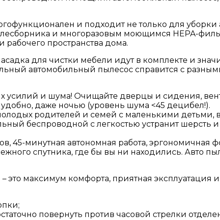
гофункционален и подходит не только для уборки 
ылесборника и многоразовым моющимся HEPA-фильт
 рабочего пространства дома.
асадка для чистки мебели идут в комплекте и знач
льный автомобильный пылесос справится с разными 
бых усилий и шума! Очищайте дверцы и сидения, ве
 удобно, даже ночью (уровень шума <45 децибел!).
ля молодых родителей и семей с маленькими детьми
ьный беспроводной с легкостью устранит шерсть и 
ов, 45-минутная автономная работа, эргономичная фо
ного спутника, где бы вы ни находились. Авто пыл
– это максимум комфорта, приятная эксплуатация и
опки;
статочно повернуть против часовой стрелки отделе