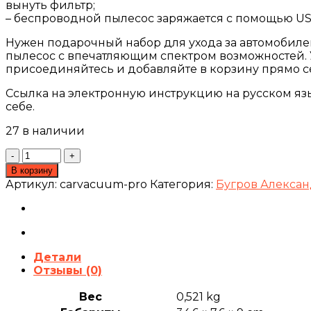
вынуть фильтр;
– беспроводной пылесос заряжается с помощью USB
Нужен подарочный набор для ухода за автомобиле
пылесос с впечатляющим спектром возможностей. 
присоединяйтесь и добавляйте в корзину прямо с
Ссылка на электронную инструкцию на русском язык
себе.
27 в наличии
Количество
товара
В корзину
Беспроводной
Артикул:
carvacuum-pro
Категория:
Бугров Алексан
пылесос
/
Автомобильный
пылесос
/
Детали
Автопылесос
Отзывы (0)
/
Автотовары
Вес
0,521 kg
/