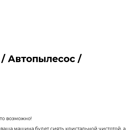
/ Автопылесос /
то возможно!
аша машина будет сиять кристальной чистотой, а