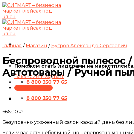
Skip
to
content
Главная
/
Магазин
/
Бугров Александр Сергеевич
Беспроводной пылесос /
Поможем стать лидерами на маркетплейса
Автотовары / Ручной пы
Вакансии в Sigmart
8 800 350 77 65
ПРЕЗЕНТАЦИЯ
8 800 350 77 65
666,00
₽
Безупречно ухоженный салон каждый день без лиш
Если у вас есть небольшой, но невероятно мощны