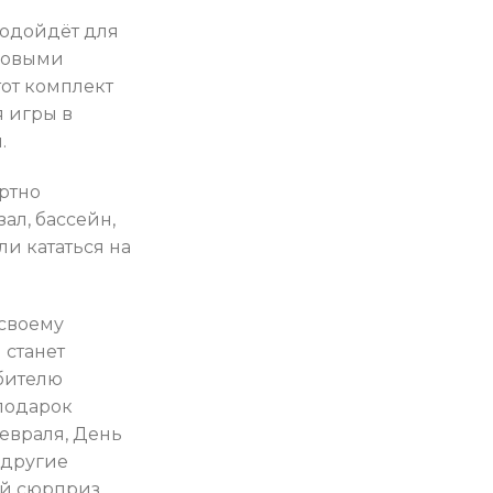
одойдёт для
ловыми
от комплект
 игры в
.
ртно
ал, бассейн,
ли кататься на
 своему
 станет
бителю
подарок
евраля, День
 другие
й сюрприз,