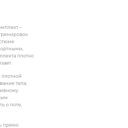
мплект –
тренировок
остюме
фортными,
плекта плотно
лзает.
 плотной
вание тела,
тивному
ным
ь о поте,
ь прямо