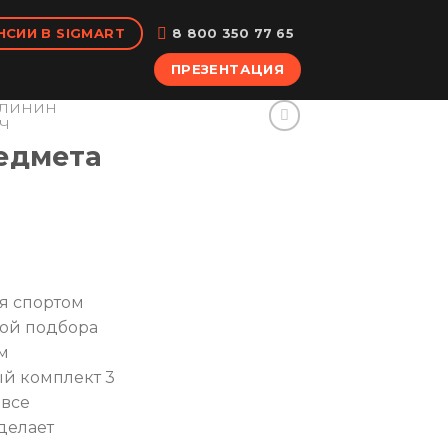
НСИИ В SIGMART
8 800 350 77 65
ПРЕЗЕНТАЦИЯ
ЛИНИН
Ч
едмета
я спортом
мой подбора
м
й комплект 3
 все
делает