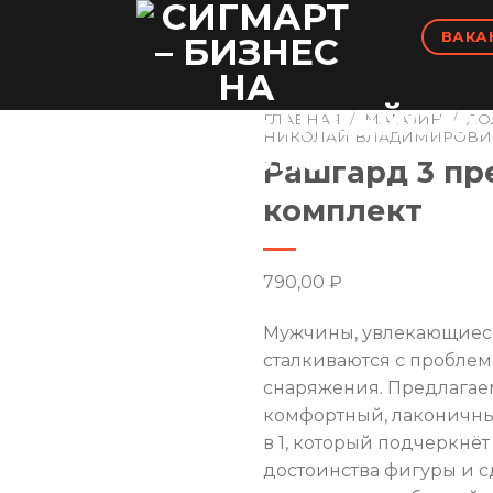
ВАКА
ГЛАВНАЯ
/
МАГАЗИН
/
ДО
НИКОЛАЙ ВЛАДИМИРОВИ
Рашгард 3 пр
комплект
790,00
₽
Мужчины, увлекающиес
сталкиваются с пробле
снаряжения. Предлагае
комфортный, лаконичны
в 1, который подчеркнёт
достоинства фигуры и с