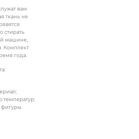
служат вам
я ткань не
появятся
о стирать
ой машине,
. Комплект
ремя года.
а:
ериал;
ю температур;
 фигуры.