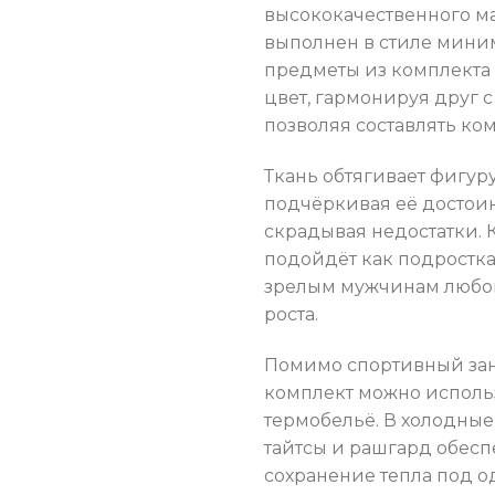
высококачественного ма
выполнен в стиле мини
предметы из комплекта
цвет, гармонируя друг с
позволяя составлять ко
Ткань обтягивает фигуру
подчёркивая её достоин
скрадывая недостатки. 
подойдёт как подросткам
зрелым мужчинам любо
роста.
Помимо спортивный зан
комплект можно исполь
термобельё. В холодные
тайтсы и рашгард обесп
сохранение тепла под о