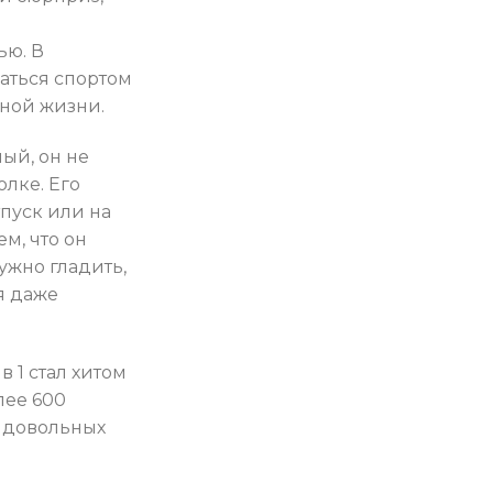
ью. В
аться спортом
ной жизни.
ый, он не
олке. Его
тпуск или на
ем, что он
нужно гладить,
я даже
 1 стал хитом
лее 600
 довольных