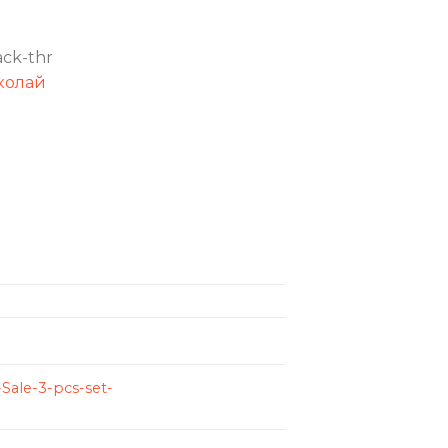
ack-thr
колай
Sale-3-pcs-set-