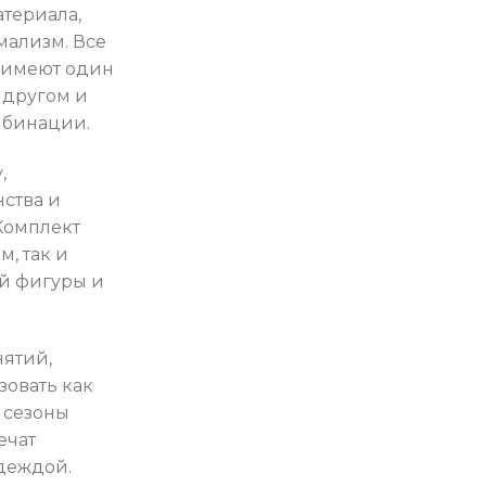
териала,
мализм. Все
 имеют один
 другом и
мбинации.
,
ства и
Комплект
, так и
й фигуры и
ятий,
зовать как
 сезоны
ечат
деждой.