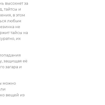
нь высохнет за
, тайтсы и
ения, в этом
ться любым
резинка не
ержит тайсы на
уратно, их
 попадания
у, защищая её
го загара и
ты можно
или
ко вещей из