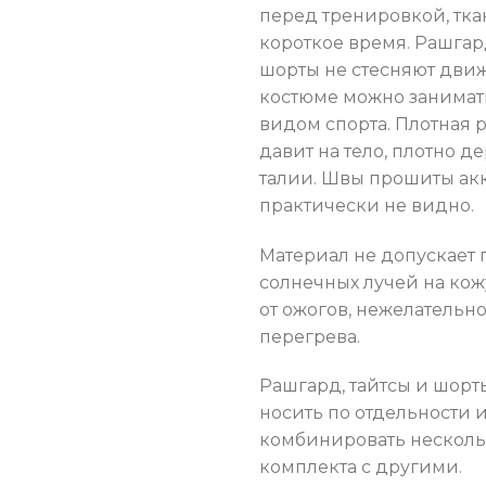
перед тренировкой, тка
короткое время. Рашгард
шорты не стесняют движ
костюме можно занима
видом спорта. Плотная 
давит на тело, плотно д
талии. Швы прошиты акк
практически не видно.
Материал не допускает
солнечных лучей на кож
от ожогов, нежелательно
перегрева.
Рашгард, тайтсы и шор
носить по отдельности 
комбинировать несколь
комплекта с другими.