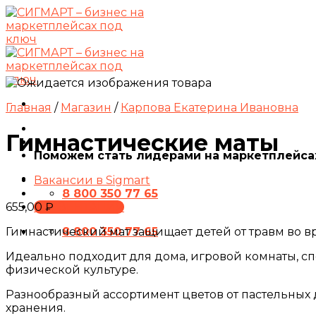
Skip
to
content
Главная
/
Магазин
/
Карпова Екатерина Ивановна
Гимнастические маты
Поможем стать лидерами на маркетплейса
Вакансии в Sigmart
8 800 350 77 65
ПРЕЗЕНТАЦИЯ
655,00
₽
8 800 350 77 65
Гимнастический мат защищает детей от травм во в
Идеально подходит для дома, игровой комнаты, с
физической культуре.
Разнообразный ассортимент цветов от пастельных 
хранения.