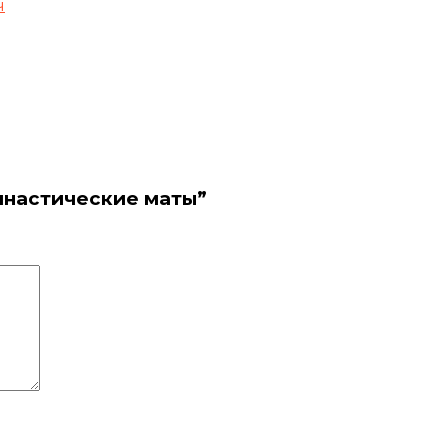
ч
имнастические маты”