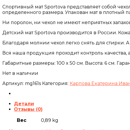
Спортивный мат Sportova представляет собой чех
определенного размера. Упакован мат в плотный па
Ни поролон, ни чехол не имеют неприятных запахов
Детский мат Sportova производится в России. Кожа
Благодаря молнии чехол легко снять для стирки. А
Вся наша продукция проходит контроль качества, а
Габаритные размеры: 100 x 50 см. Высота: 6 см. Гара
Нет в наличии
Артикул:
mg161s
Категория:
Карпова Екатерина Ива
Детали
Отзывы (0)
Вес
0,89 kg