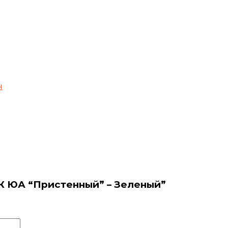
ч
СК ЮА “Пристенный” – Зеленый”