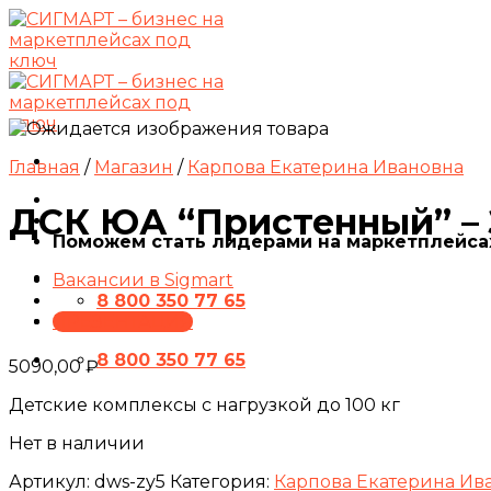
Skip
to
content
Главная
/
Магазин
/
Карпова Екатерина Ивановна
ДСК ЮА “Пристенный” –
Поможем стать лидерами на маркетплейса
Вакансии в Sigmart
8 800 350 77 65
ПРЕЗЕНТАЦИЯ
8 800 350 77 65
5090,00
₽
Детские комплексы с нагрузкой до 100 кг
Нет в наличии
Артикул:
dws-zy5
Категория:
Карпова Екатерина Ив