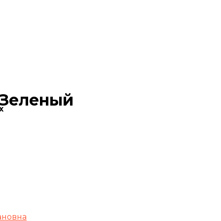
 Зеленый
х
ановна