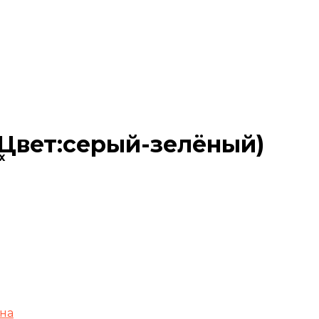
(Цвет:серый-зелёный)
х
на