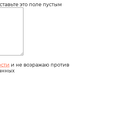
тавьте это поле пустым
ости
и не возражаю против
анных