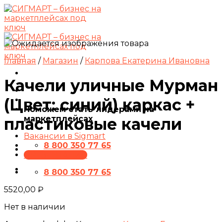
Skip
to
content
Главная
/
Магазин
/
Карпова Екатерина Ивановна
Качели уличные Мурман
(Цвет: синий) каркас +
Поможем стать лидерами на
маркетплейсах
пластиковые качели
Вакансии в Sigmart
8 800 350 77 65
ПРЕЗЕНТАЦИЯ
8 800 350 77 65
5520,00
₽
Нет в наличии