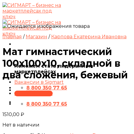
Skip
to
content
Главная
/
Магазин
/
Карпова Екатерина Ивановна
Мат гимнастический
100х100х10, складной в
Поможем стать лидерами на
маркетплейсах
два сложения, бежевый
Вакансии в Sigmart
8 800 350 77 65
ПРЕЗЕНТАЦИЯ
8 800 350 77 65
1510,00
₽
Нет в наличии