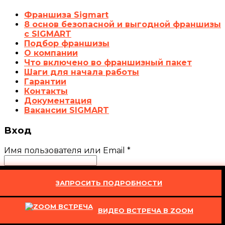
Франшиза Sigmart
8 основ безопасной и выгодной франшизы
с SIGMART
Подбор франшизы
О компании
Что включено во франшизный пакет
Шаги для начала работы
Гарантии
Контакты
Документация
Вакансии SIGMART
Вход
Имя пользователя или Email
*
Пароль
*
ЗАПРОСИТЬ ПОДРОБНОСТИ
Запомнить меня
Войти
ВИДЕО ВСТРЕЧА В ZOOM
Забыли свой пароль?