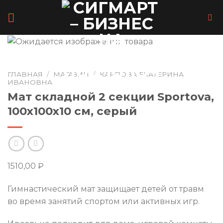
Skip
to
content
ГЛАВНАЯ
/
МАГАЗИН
/
КАРПОВА ЕКАТЕРИНА
ИВАНОВНА
Мат складной 2 секции Sportova,
100х100х10 см, серый
1510,00
₽
Гимнастический мат защищает детей от травм
во время занятий спортом или активных игр.