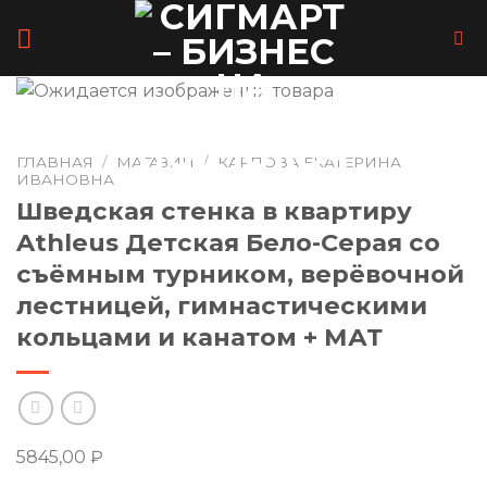
Skip
to
content
ГЛАВНАЯ
/
МАГАЗИН
/
КАРПОВА ЕКАТЕРИНА
ИВАНОВНА
Шведская стенка в квартиру
Athleus Детская Бело-Серая со
съёмным турником, верёвочной
лестницей, гимнастическими
кольцами и канатом + МАТ
5845,00
₽