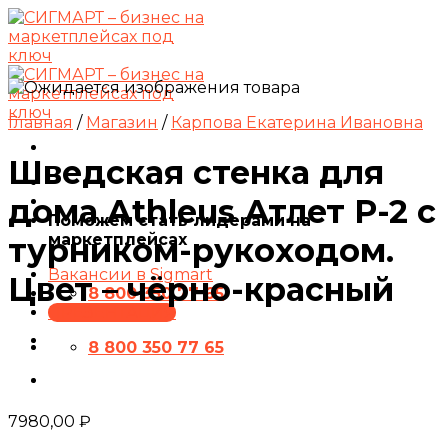
Skip
to
content
Главная
/
Магазин
/
Карпова Екатерина Ивановна
Шведская стенка для
дома Athleus Атлет P-2 с
Поможем стать лидерами на
маркетплейсах
турником-рукоходом.
Вакансии в Sigmart
Цвет – чёрно-красный
8 800 350 77 65
ПРЕЗЕНТАЦИЯ
8 800 350 77 65
7980,00
₽