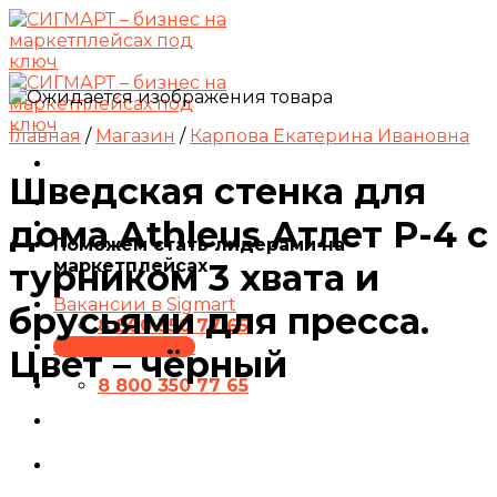
Skip
to
content
Главная
/
Магазин
/
Карпова Екатерина Ивановна
Шведская стенка для
дома Athleus Атлет P-4 с
Поможем стать лидерами на
маркетплейсах
турником 3 хвата и
Вакансии в Sigmart
брусьями для пресса.
8 800 350 77 65
ПРЕЗЕНТАЦИЯ
Цвет – чёрный
8 800 350 77 65