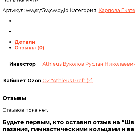
Артикул:
ww,sr,t3w,cw,oy,ld
Категория:
Карпова Екат
Детали
Отзывы (0)
Инвестор
Athleus Вуколов Руслан Николаеви
Кабинет Ozon
OZ "Athleus Prof" (2)
Отзывы
Отзывов пока нет.
Будьте первым, кто оставил отзыв на “Шв
лазания, гимнастическими кольцами и ве