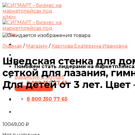
Skip
to
content
Главная
/
Магазин
/
Карпова Екатерина Ивановна
Шведская стенка для дом
Поможем стать лидерами на маркетплейса
сеткой для лазания, ги
Вакансии в Sigmart
Для детей от 3 лет. Цвет
8 800 350 77 65
ПРЕЗЕНТАЦИЯ
8 800 350 77 65
10049,00
₽
Нет в наличии