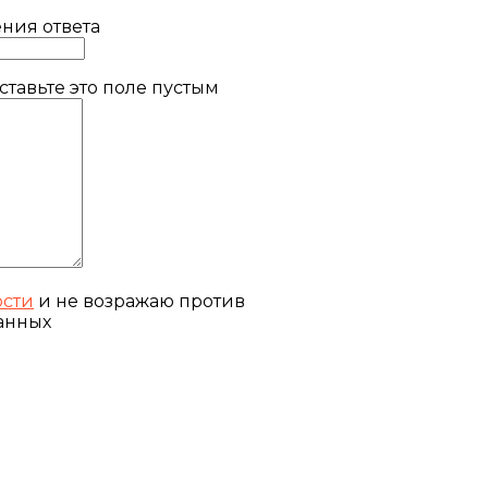
ния ответа
тавьте это поле пустым
ости
и не возражаю против
анных