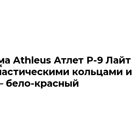
а Athleus Атлет P-9 Лайт 
х
мнастическими кольцами и
 – бело-красный