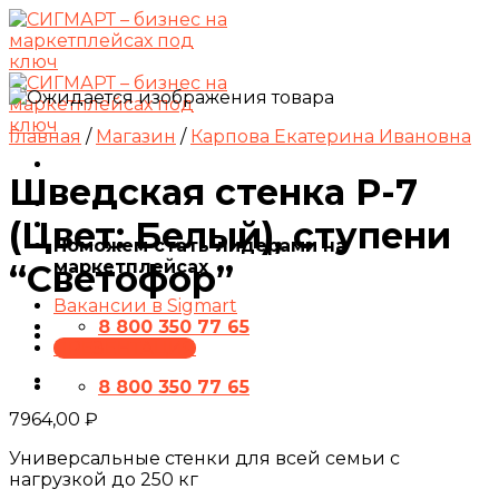
Skip
to
content
Главная
/
Магазин
/
Карпова Екатерина Ивановна
Шведская стенка P-7
(Цвет: Белый), ступени
Поможем стать лидерами на
маркетплейсах
“Светофор”
Вакансии в Sigmart
8 800 350 77 65
ПРЕЗЕНТАЦИЯ
8 800 350 77 65
7964,00
₽
Универсальные стенки для всей семьи с
нагрузкой до 250 кг