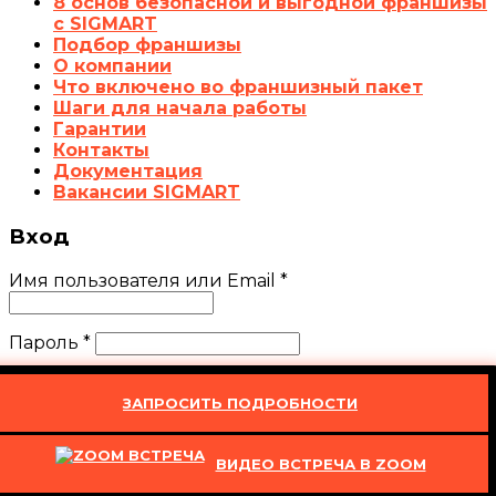
8 основ безопасной и выгодной франшизы
с SIGMART
Подбор франшизы
О компании
Что включено во франшизный пакет
Шаги для начала работы
Гарантии
Контакты
Документация
Вакансии SIGMART
Вход
Имя пользователя или Email
*
Пароль
*
Запомнить меня
Войти
ЗАПРОСИТЬ ПОДРОБНОСТИ
Забыли свой пароль?
ВИДЕО ВСТРЕЧА В ZOOM