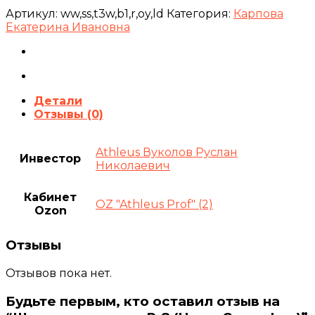
Артикул:
ww,ss,t3w,b1,r,oy,ld
Категория:
Карпова
Екатерина Ивановна
Детали
Отзывы (0)
Athleus Вуколов Руслан
Инвестор
Николаевич
Кабинет
OZ "Athleus Prof" (2)
Ozon
Отзывы
Отзывов пока нет.
Будьте первым, кто оставил отзыв на