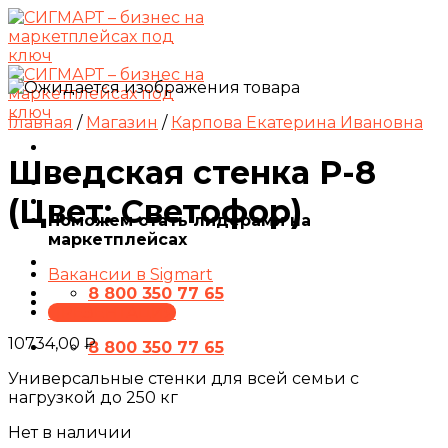
Skip
to
content
Главная
/
Магазин
/
Карпова Екатерина Ивановна
Шведская стенка P-8
(Цвет: Светофор)
Поможем стать лидерами на
маркетплейсах
Вакансии в Sigmart
8 800 350 77 65
ПРЕЗЕНТАЦИЯ
10734,00
₽
8 800 350 77 65
Универсальные стенки для всей семьи с
нагрузкой до 250 кг
Нет в наличии