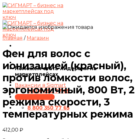
Skip
to
content
Главная
/
Магазин
Фен для волос с
ионизацией (красный),
Поможем стать лидерами на
маркетплейсах
против ломкости волос,
Вакансии в Sigmart
эргономичный, 800 Вт, 2
8 800 350 77 65
ПРЕЗЕНТАЦИЯ
режима скорости, 3
8 800 350 77 65
температурных режима
412,00
₽