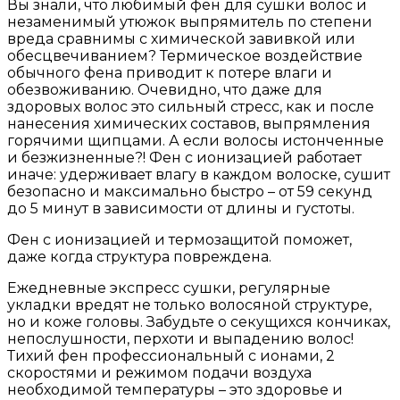
Вы знали, что любимый фен для сушки волос и
незаменимый утюжок выпрямитель по степени
вреда сравнимы с химической завивкой или
обесцвечиванием? Термическое воздействие
обычного фена приводит к потере влаги и
обезвоживанию. Очевидно, что даже для
здоровых волос это сильный стресс, как и после
нанесения химических составов, выпрямления
горячими щипцами. А если волосы истонченные
и безжизненные?! Фен с ионизацией работает
иначе: удерживает влагу в каждом волоске, сушит
безопасно и максимально быстро – от 59 секунд
до 5 минут в зависимости от длины и густоты.
Фен с ионизацией и термозащитой поможет,
даже когда структура повреждена.
Ежедневные экспресс сушки, регулярные
укладки вредят не только волосяной структуре,
но и коже головы. Забудьте о секущихся кончиках,
непослушности, перхоти и выпадению волос!
Тихий фен профессиональный с ионами, 2
скоростями и режимом подачи воздуха
необходимой температуры – это здоровье и