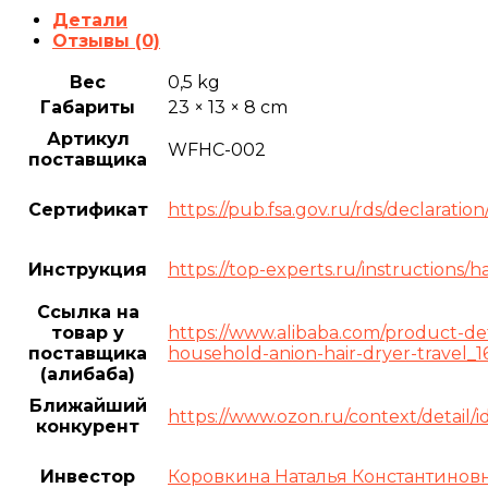
Детали
Отзывы (0)
Вес
0,5 kg
Габариты
23 × 13 × 8 cm
Артикул
WFHC-002
поставщика
Сертификат
https://pub.fsa.gov.ru/rds/declarat
Инструкция
https://top-experts.ru/instructions/h
Ссылка на
товар у
https://www.alibaba.com/product-de
поставщика
household-anion-hair-dryer-travel_
(алибаба)
Ближайший
https://www.ozon.ru/context/detail/i
конкурент
Инвестор
Коровкина Наталья Константинов