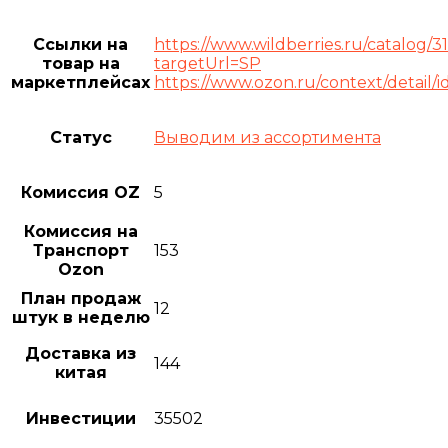
Ссылки на
https://www.wildberries.ru/catalog/3
товар на
targetUrl=SP
маркетплейсах
https://www.ozon.ru/context/detail/
Статус
Выводим из ассортимента
Комиссия OZ
5
Комиссия на
Транспорт
153
Ozon
План продаж
12
штук в неделю
Доставка из
144
китая
Инвестиции
35502