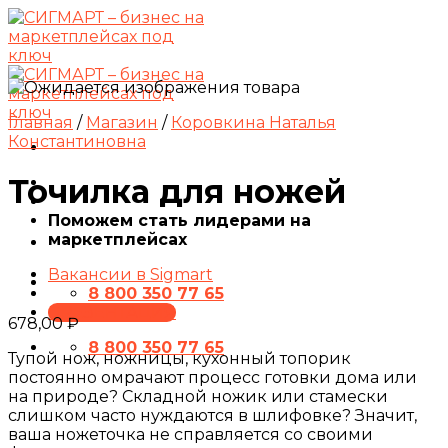
Skip
to
content
Главная
/
Магазин
/
Коровкина Наталья
Константиновна
Точилка для ножей
Поможем стать лидерами на
маркетплейсах
Вакансии в Sigmart
8 800 350 77 65
ПРЕЗЕНТАЦИЯ
678,00
₽
8 800 350 77 65
Тупой нож, ножницы, кухонный топорик
постоянно омрачают процесс готовки дома или
на природе? Складной ножик или стамески
слишком часто нуждаются в шлифовке? Значит,
ваша ножеточка не справляется со своими