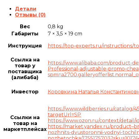
Детали
Отзывы (0)
Вес
0,8 kg
Габариты
7 × 3,5 × 19 cm
Инструкция
https://top-experts.ru/instructions/to
Ссылка на
https://www.alibaba.com/product-de
товар у
Professional-adjustable-promo-che
поставщика
spm=a2700.galleryofferlist.normal_o
(алибаба)
Инвестор
Коровкина Наталья Константинов
https://www.wildberries.ru/catalog/4
targetUrl=SP
Ссылки на
https://www.ozon.ru/context/detail/
товар на
https://market.yandex.ru/product–br
маркетплейсах
nozhnits-dvustoronnii-vodnyi-tochil
nozhetochka/1755175703?sku=1017