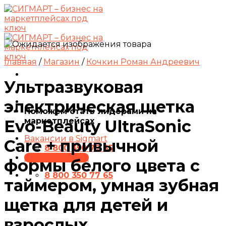
Skip
to
content
Главная
/
Магазин
/
Кочкин Роман Андреевич
Ультразвуковая
электрическая щетка
Поможем стать лидерами на
маркетплейсах
Evo-Beauty UltraSonic
Вакансии в Sigmart
Care + привычной
8 800 350 77 65
ПРЕЗЕНТАЦИЯ
формы белого цвета с
8 800 350 77 65
таймером, умная зубная
щетка для детей и
взрослых,