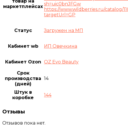
товар на
sh=uic0bnJFGw
маркетплейсах
https://www.wildberries.ru/catalog/1
targetUrl=GP
Статус
Загружен на МП
Кабинет wb
ИП Овечкина
Кабинет Ozon
OZ Evo Beauty
Срок
производства
14
(дней)
Штук в
144
коробке
Отзывы
Отзывов пока нет.