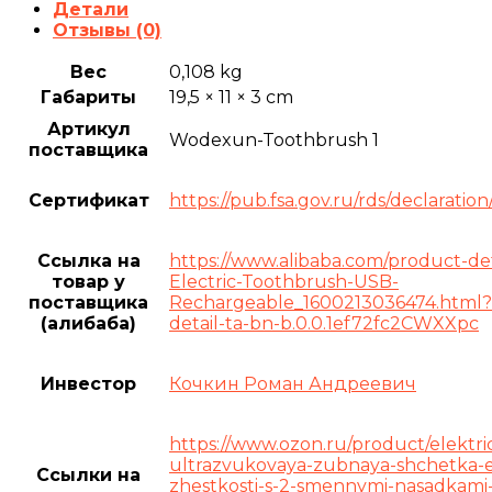
Детали
Отзывы (0)
Вес
0,108 kg
Габариты
19,5 × 11 × 3 cm
Артикул
Wodexun-Toothbrush 1
поставщика
Сертификат
https://pub.fsa.gov.ru/rds/declarat
Ссылка на
https://www.alibaba.com/product-deta
товар у
Electric-Toothbrush-USB-
поставщика
Rechargeable_1600213036474.html?
(алибаба)
detail-ta-bn-b.0.0.1ef72fc2CWXXpc
Инвестор
Кочкин Роман Андреевич
https://www.ozon.ru/product/elektri
ultrazvukovaya-zubnaya-shchetka-
Ссылки на
zhestkosti-s-2-smennymi-nasadkami