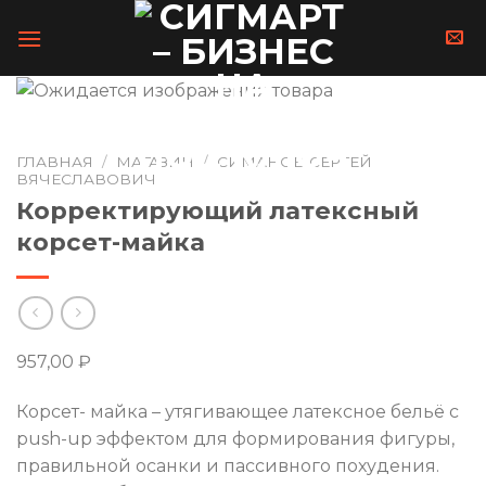
Skip
to
content
ГЛАВНАЯ
/
МАГАЗИН
/
СИМАНОВ СЕРГЕЙ
ВЯЧЕСЛАВОВИЧ
Корректирующий латексный
корсет-майка
957,00
₽
Корсет- майка – утягивающее латексное бельё с
push-up эффектом для формирования фигуры,
правильной осанки и пассивного похудения.