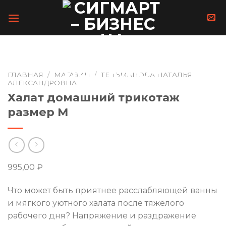
Skip
to
content
ГЛАВНАЯ
/
МАГАЗИН
/
ТЕЛЬМАНОВА НАТАЛЬЯ
АЛЕКСАНДРОВНА
Халат домашний трикотаж
размер M
995,00
₽
Что может быть приятнее расслабляющей ванны
и мягкого уютного халата после тяжёлого
рабочего дня? Напряжение и раздражение