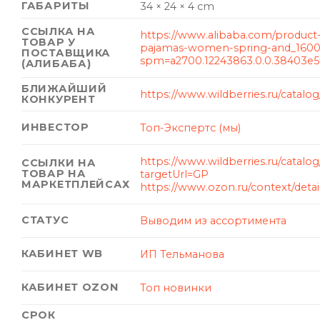
ГАБАРИТЫ
34 × 24 × 4 cm
ССЫЛКА НА
https://www.alibaba.com/product-
ТОВАР У
pajamas-women-spring-and_1600
ПОСТАВЩИКА
spm=a2700.12243863.0.0.38403e
(АЛИБАБА)
БЛИЖАЙШИЙ
https://www.wildberries.ru/catalog
КОНКУРЕНТ
ИНВЕСТОР
Топ-Экспертс (мы)
https://www.wildberries.ru/catalo
ССЫЛКИ НА
ТОВАР НА
targetUrl=GP
МАРКЕТПЛЕЙСАХ
https://www.ozon.ru/context/detai
СТАТУС
Выводим из ассортимента
КАБИНЕТ WB
ИП Тельманова
КАБИНЕТ OZON
Топ новинки
СРОК