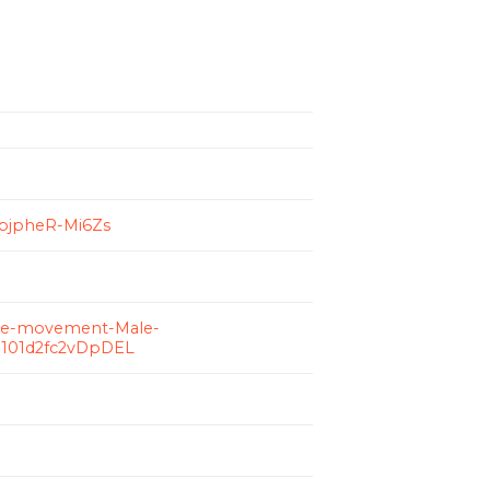
SpjpheR-Mi6Zs
ese-movement-Male-
0.101d2fc2vDpDEL