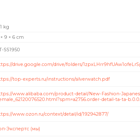
,1 kg
 × 9 × 6 cm
T-SS1950
ttps://drive.google.com/drive/folders/1zpxLHrr9hfUAw1ofeLr
ttps://top-experts.ru/instructions/silverwatch.pdf
ttps://www.alibaba.com/product-detail/New-Fashion-Japan
emale_62120076520.html?spm=a2756.order-detail-ta-ta-b.0.
ttps://www.ozon.ru/context/detail/id/192942877/
оп-Экспертс (мы)