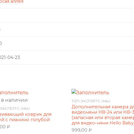
осая аллея
5
0
021-04-23
 в наличии
ТОП-ЭКСПЕРТС (МЫ)
Дополнительная камера д
ЭКСПЕРТС (МЫ)
видеоняни HB-24 или HB-
вивающий коврик для
(запасная или вторая каме
ей с пианино голубой
для видео-няни Hello Baby
,00
₽
999,00
₽