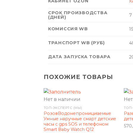
КАБИНЕТ OZON
К
СРОК ПРОИЗВОДСТВА
7
(ДНЕЙ)
КОМИССИЯ WB
1
ТРАНСПОРТ WB (РУБ)
4
ДАТА ЗАПУСКА ТОВАРА
2
ПОХОЖИЕ ТОВАРЫ
Нет в наличии
Нет
ТОП-ЭКСПЕРТС (МЫ)
ТОП-
РозовВодонепронициаемые
Раз
Умные наручные смарт детские
дет
часы с gps SOS и телефоном
570
Smart Baby Watch Q12