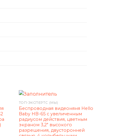
ТОП-ЭКСПЕРТС (МЫ)
ТОП-ЭКСПЕРТС (М
ля
Беспроводная видеоняня Hello
Напольные ци
32
Baby HB-65 с увеличенным
весы с электр
ра
радиусом действия, цветным
монитором сос
)
экраном 3,2″ высокого
жироанализат
разрешения, двусторонней
PRO5 с Bluetoo
связью, 4 колыбельными,
iPhone, Androi