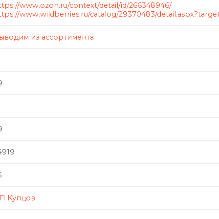
ttps://www.ozon.ru/context/detail/id/266348946/
ttps://www.wildberries.ru/catalog/29370483/detail.aspx?targe
ыводим из ассортимента
9
1
9
4919
5
П Купцов