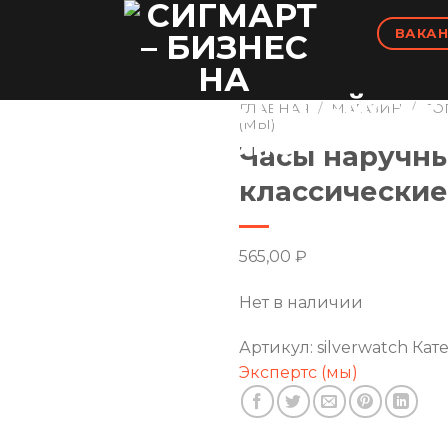
ВАКАН
ГЛАВНАЯ
/
МАГАЗИН
/
ТО
(МЫ)
Часы наручн
классические
565,00
₽
Нет в наличии
Артикул:
silverwatch
Кат
Экспертс (мы)