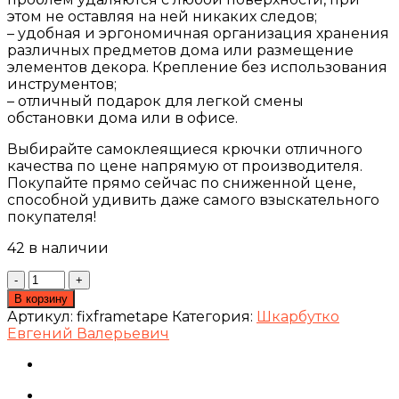
этом не оставляя на ней никаких следов;
– удобная и эргономичная организация хранения
различных предметов дома или размещение
элементов декора. Крепление без использования
инструментов;
– отличный подарок для легкой смены
обстановки дома или в офисе.
Выбирайте самоклеящиеся крючки отличного
качества по цене напрямую от производителя.
Покупайте прямо сейчас по сниженной цене,
способной удивить даже самого взыскательного
покупателя!
42 в наличии
Количество
товара
В корзину
Клейкие
Артикул:
fixframetape
Категория:
Шкарбутко
застежки
Евгений Валерьевич
для
картин/
Набор
застежек