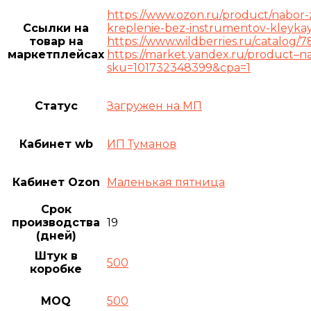
https://www.ozon.ru/product/nabor-
Ссылки на
kreplenie-bez-instrumentov-kleyka
товар на
https://www.wildberries.ru/catalog/
маркетплейсах
https://market.yandex.ru/product–n
sku=101732348399&cpa=1
Статус
Загружен на МП
Кабинет wb
ИП Туманов
Кабинет Ozon
Маленькая пятница
Срок
производства
19
(дней)
Штук в
500
коробке
MOQ
500