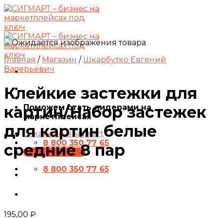
Skip
to
content
Главная
/
Магазин
/
Шкарбутко Евгений
Валерьевич
Клейкие застежки для
Поможем стать лидерами на
картин/Набор застежек
маркетплейсах
для картин белые
Вакансии в Sigmart
8 800 350 77 65
средние 8 пар
ПРЕЗЕНТАЦИЯ
8 800 350 77 65
195,00
₽