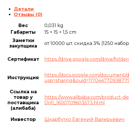
для
Детали
картин
Отзывы (0)
белые
средние
Вес
0,031 kg
8
пар
Габариты
15 × 15 × 1,5 cm
Заметки
от 10000 шт. скидка 3% (1250 набор
закупщика
Сертификат
https://drive.google.com/drive/f
https://docs.google.com/documen
Инструкция
usp=sharing&ouid=11704477093877
Ссылка на
товар у
https://www.alibaba.com/product-det
поставщика
Drill_1600709603573.html
(алибаба)
Инвестор
Шкарбутко Евгений Валерьевич