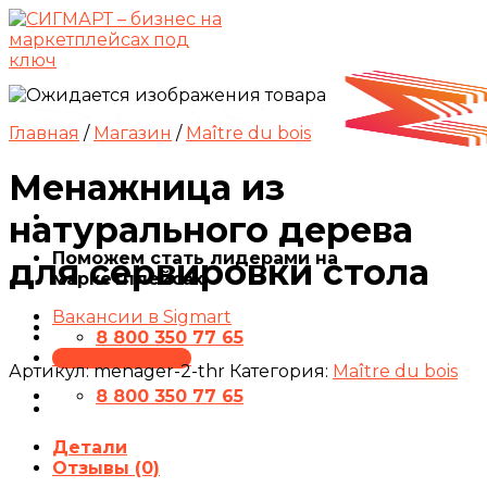
Skip
to
content
Главная
/
Магазин
/
Maître du bois
Менажница из
натурального дерева
Поможем стать лидерами на
для сервировки стола
маркетплейсах
Вакансии в Sigmart
8 800 350 77 65
ПРЕЗЕНТАЦИЯ
Артикул:
menager-2-thr
Категория:
Maître du bois
8 800 350 77 65
Детали
Отзывы (0)